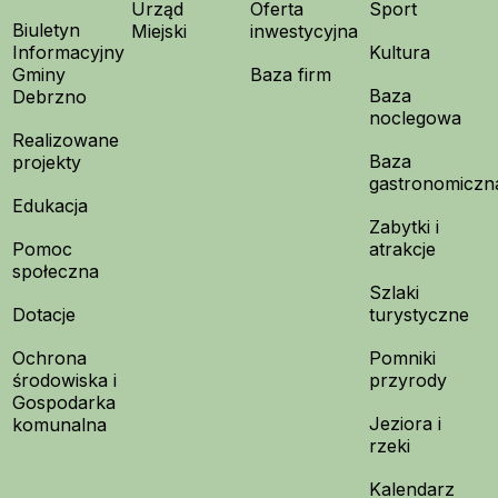
Urząd
Oferta
Sport
Biuletyn
Miejski
inwestycyjna
Informacyjny
Kultura
Gminy
Baza firm
Baza
Debrzno
noclegowa
Realizowane
Baza
projekty
gastronomiczn
Edukacja
Zabytki i
Pomoc
atrakcje
społeczna
Szlaki
Dotacje
turystyczne
Ochrona
Pomniki
środowiska i
przyrody
Gospodarka
Jeziora i
komunalna
rzeki
Kalendarz