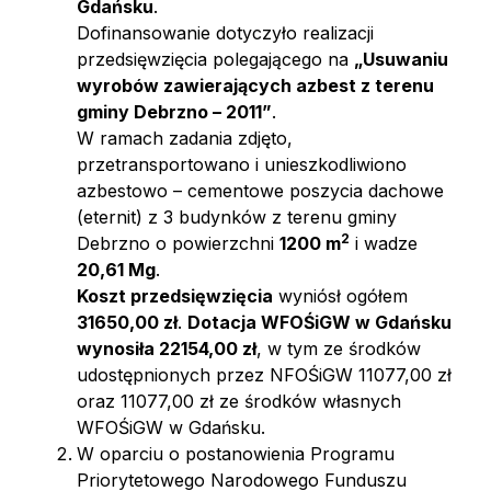
Gdańsku
.
Dofinansowanie dotyczyło realizacji
przedsięwzięcia polegającego na
„Usuwaniu
wyrobów zawierających azbest z terenu
gminy Debrzno – 2011”
.
W ramach zadania zdjęto,
przetransportowano i unieszkodliwiono
azbestowo – cementowe poszycia dachowe
(eternit) z 3 budynków z terenu gminy
2
Debrzno o powierzchni
1200 m
i wadze
20,61 Mg
.
Koszt przedsięwzięcia
wyniósł ogółem
31650,00 zł
.
Dotacja WFOŚiGW
w Gdańsku
wynosiła 22154,00 zł
, w tym ze środków
udostępnionych przez NFOŚiGW 11077,00 zł
oraz 11077,00 zł ze środków własnych
WFOŚiGW w Gdańsku.
W oparciu o postanowienia Programu
Priorytetowego Narodowego Funduszu