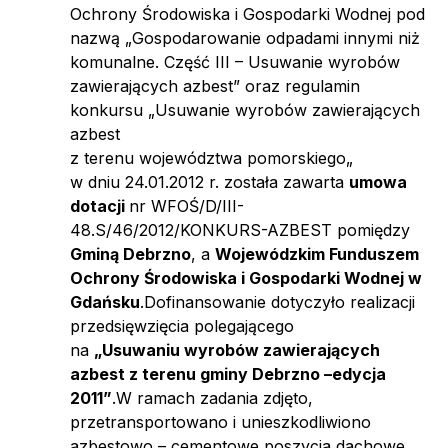
Ochrony Środowiska i Gospodarki Wodnej pod
nazwą „Gospodarowanie odpadami innymi niż
komunalne. Część III – Usuwanie wyrobów
zawierających azbest” oraz regulamin
konkursu „Usuwanie wyrobów zawierających
azbest
z terenu województwa pomorskiego„
w dniu 24.01.2012 r. została zawarta
umowa
dotacji
nr WFOŚ/D/III-
48.S/46/2012/KONKURS-AZBEST pomiędzy
Gminą Debrzno
, a
Wojewódzkim Funduszem
Ochrony Środowiska i Gospodarki Wodnej w
Gdańsku
.Dofinansowanie dotyczyło realizacji
przedsięwzięcia polegającego
na
„Usuwaniu wyrobów zawierających
azbest z terenu gminy Debrzno –edycja
2011”
.W ramach zadania zdjęto,
przetransportowano i unieszkodliwiono
azbestowo – cementowe poszycia dachowe