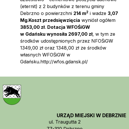
(eternit) z 2 budynków z terenu gminy
2
Debrzno o powierzchni
214 m
i wadze
3,07
Mg
.
Koszt przedsięwzięcia
wyniósł ogółem
3853,00 zł
.
Dotacja WFOŚiGW
w Gdańsku wynosiła 2697,00 zł
, w tym ze
środków udostępnionych przez NFOŚiGW
1349,00 zł oraz 1348,00 zł ze środków
własnych WFOŚiGW w
Gdańsku.http://wfos.gdansk.pl/
URZĄD MIEJSKI W DEBRZNIE
ul. Traugutta 2
77-310 Debrzno