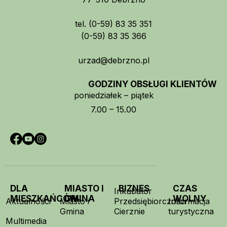
tel. (0-59) 83 35 351
(0-59) 83 35 366
urzad@debrzno.pl
GODZINY OBSŁUGI KLIENTÓW
poniedziałek – piątek
7.00 – 15.00
DLA
MIASTO I
BIZNES
CZAS
Inkubator
MIESZKAŃCÓW
GMINA
WOLNY
Aktualności
Miasto i
Przedsiębiorczości
Informacja
Gmina
Cierznie
turystyczna
Multimedia