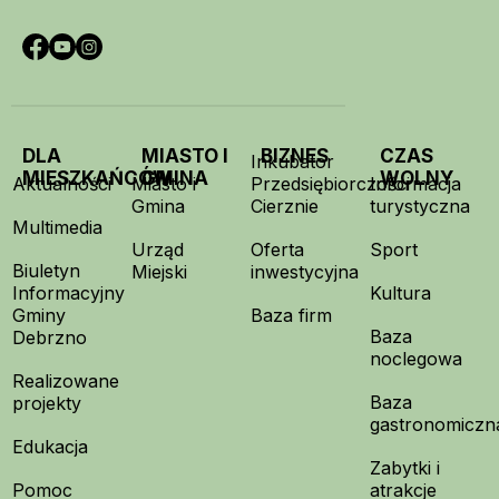
DLA
MIASTO I
BIZNES
CZAS
Inkubator
MIESZKAŃCÓW
GMINA
WOLNY
Aktualności
Miasto i
Przedsiębiorczości
Informacja
Gmina
Cierznie
turystyczna
Multimedia
Urząd
Oferta
Sport
Biuletyn
Miejski
inwestycyjna
Informacyjny
Kultura
Gminy
Baza firm
Baza
Debrzno
noclegowa
Realizowane
Baza
projekty
gastronomiczn
Edukacja
Zabytki i
Pomoc
atrakcje