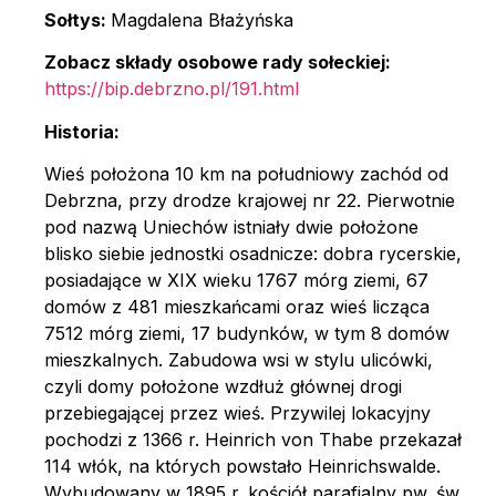
Sołtys:
Magdalena Błażyńska
Zobacz składy osobowe rady sołeckiej:
https://bip.debrzno.pl/191.html
Historia:
Wieś położona 10 km na południowy zachód od
Debrzna, przy drodze krajowej nr 22. Pierwotnie
pod nazwą Uniechów istniały dwie położone
blisko siebie jednostki osadnicze: dobra rycerskie,
posiadające w XIX wieku 1767 mórg ziemi, 67
domów z 481 mieszkańcami oraz wieś licząca
7512 mórg ziemi, 17 budynków, w tym 8 domów
mieszkalnych. Zabudowa wsi w stylu ulicówki,
czyli domy położone wzdłuż głównej drogi
przebiegającej przez wieś. Przywilej lokacyjny
pochodzi z 1366 r. Heinrich von Thabe przekazał
114 włók, na których powstało Heinrichswalde.
Wybudowany w 1895 r. kościół parafialny pw. św.