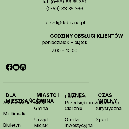
tel. (0-59) 83 35 351
(0-59) 83 35 366
urzad@debrzno.pl
GODZINY OBSŁUGI KLIENTÓW
poniedziałek – piątek
7.00 – 15.00
DLA
MIASTO I
BIZNES
CZAS
Inkubator
MIESZKAŃCÓW
GMINA
WOLNY
Aktualności
Miasto i
Przedsiębiorczości
Informacja
Gmina
Cierznie
turystyczna
Multimedia
Urząd
Oferta
Sport
Biuletyn
Miejski
inwestycyjna