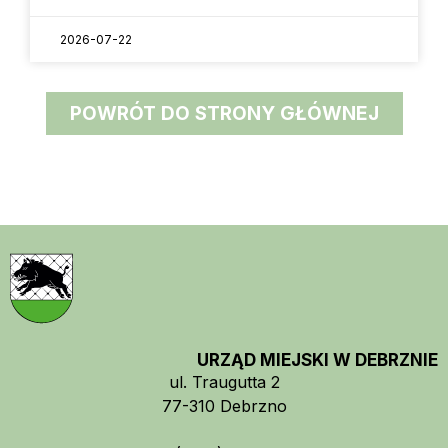
2026-07-22
POWRÓT DO STRONY GŁÓWNEJ
URZĄD MIEJSKI W DEBRZNIE
ul. Traugutta 2
77-310 Debrzno