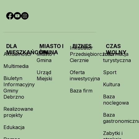
DLA
MIASTO I
BIZNES
CZAS
Inkubator
MIESZKAŃCÓW
GMINA
WOLNY
Aktualności
Miasto i
Przedsiębiorczości
Informacja
Gmina
Cierznie
turystyczna
Multimedia
Urząd
Oferta
Sport
Biuletyn
Miejski
inwestycyjna
Informacyjny
Kultura
Gminy
Baza firm
Baza
Debrzno
noclegowa
Realizowane
Baza
projekty
gastronomiczn
Edukacja
Zabytki i