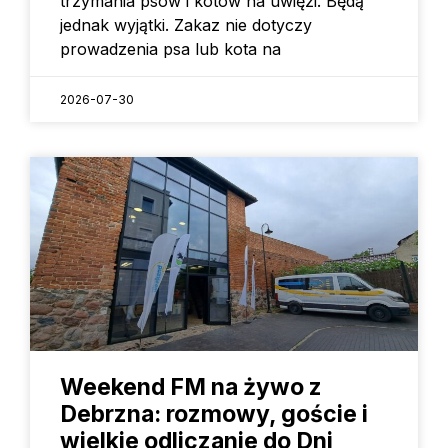
trzymania psów i kotów na uwięzi. Będą
jednak wyjątki. Zakaz nie dotyczy
prowadzenia psa lub kota na
2026-07-30
Weekend FM na żywo z
Debrzna: rozmowy, goście i
wielkie odliczanie do Dni