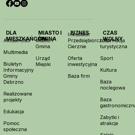
DLA
MIASTO I
BIZNES
CZAS
Inkubator
MIESZKAŃCÓW
GMINA
WOLNY
Aktualności
Miasto i
Przedsiębiorczości
Informacja
Gmina
Cierznie
turystyczna
Multimedia
Urząd
Oferta
Sport
Biuletyn
Miejski
inwestycyjna
Informacyjny
Kultura
Gminy
Baza firm
Baza
Debrzno
noclegowa
Realizowane
Baza
projekty
gastronomiczn
Edukacja
Zabytki i
Pomoc
atrakcje
społeczna